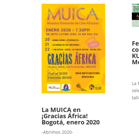
Fe
co
K
Me
La 
sel
tal
La MUICA en
¡Gracias África!
Bogotá, enero 2020
-Abrimos 2020-