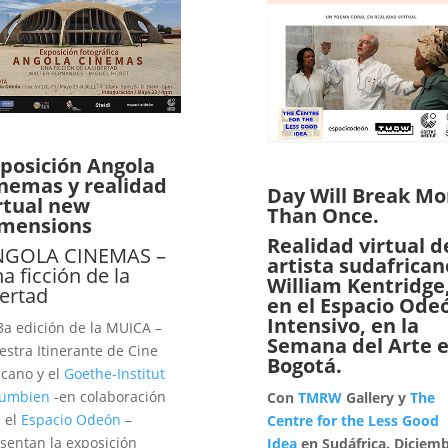
posición Angola
nemas y realidad
Day Will Break Mo
rtual new
Than Once.
mensions
Realidad virtual d
NGOLA CINEMAS –
artista sudafrican
a ficción de la
William Kentridge
bertad
en el
Espacio Ode
Intensivo, en la
3a edición de la MUICA –
Semana del Arte 
stra Itinerante de Cine
Bogotá.
icano y el
Goethe-Institut
lumbien
-en colaboración
Con
TMRW
Gallery y
The
 el
Espacio Odeón
–
Centre for the Less Good
sentan la exposición
Idea
en Sudáfrica. Diciemb