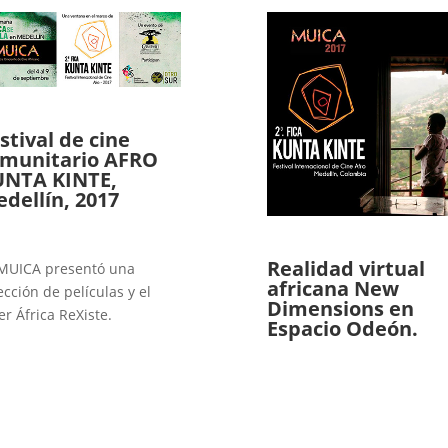
stival de cine
munitario AFRO
UNTA KINTE,
dellín, 2017
Realidad virtual
MUICA presentó una
africana New
ección de películas y el
Dimensions en
ler África ReXiste.
Espacio Odeón.