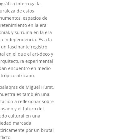
ográfica interroga la
uraleza de estos
umentos, espacios de
retenimiento en la era
onial, y su ruina en la era
la independencia. Es a la
 un fascinante registro
ual en el que el art-deco y
arquitectura experimental
dan encuentro en medio
 trópico africano.
palabras de Miguel Hurst,
muestra es también una
itación a reflexionar sobre
pasado y el futuro del
ado cultural en una
iedad marcada
tóricamente por un brutal
flicto.