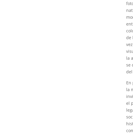
fot
nat
mon
ent
col
de 
vez
vis
la 
se 
del
En 
la 
inv
el 
leg
soc
his
con