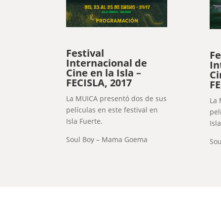
Festival
Fe
Internacional de
In
Cine en la Isla –
Ci
FECISLA, 2017
FE
La MUICA presentó dos de sus
La 
películas en este festival en
pel
Isla Fuerte.
Isl
Soul Boy – Mama Goema
So