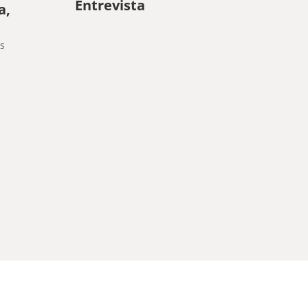
Entrevista
a,
s