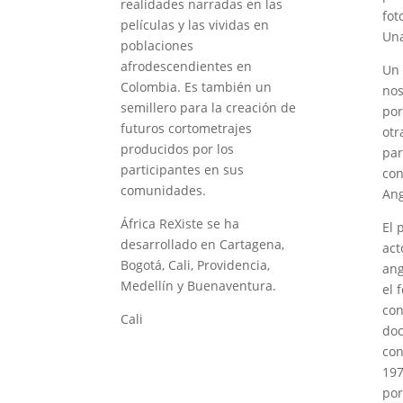
realidades narradas en las
fot
películas y las vividas en
Una
poblaciones
afrodescendientes en
Un 
Colombia. Es también un
nos
semillero para la creación de
por
futuros cortometrajes
otr
producidos por los
par
participantes en sus
con
comunidades.
Ang
África ReXiste se ha
El 
desarrollado en Cartagena,
act
Bogotá, Cali, Providencia,
ang
Medellín y Buenaventura
.
el 
con
Cali
doc
con
197
por