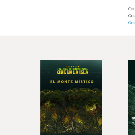
Con
Goe
Goe