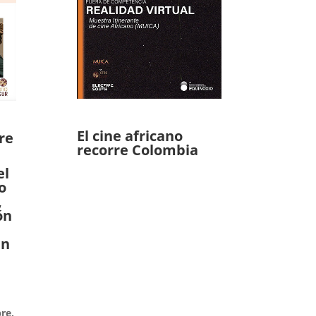
El cine africano
re
recorre Colombia
el
o
,
ón
en
re,