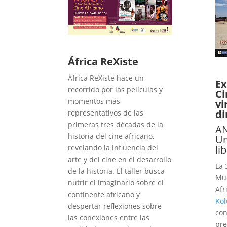
África ReXiste
África ReXiste hace un
Ex
recorrido por las películas y
Ci
momentos más
vi
di
representativos de las
primeras tres décadas de la
A
historia del cine africano,
Un
revelando la influencia del
li
arte y del cine en el desarrollo
La 
de la historia. El taller busca
Mue
nutrir el imaginario sobre el
Afr
continente africano y
Ko
despertar reflexiones sobre
con
las conexiones entre las
pre